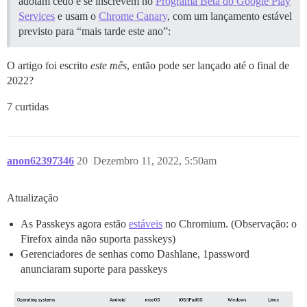
adotam cedo e se inscrevem no
Programa Beta do Google Play
Services
e usam o
Chrome Canary
, com um lançamento estável
previsto para “mais tarde este ano”:
O artigo foi escrito
este mês
, então pode ser lançado até o final de
2022?
7 curtidas
anon62397346
20
Dezembro 11, 2022, 5:50am
Atualização
As Passkeys agora estão
estáveis
no Chromium. (Observação: o
Firefox ainda não suporta passkeys)
Gerenciadores de senhas como Dashlane, 1password
anunciaram suporte para passkeys