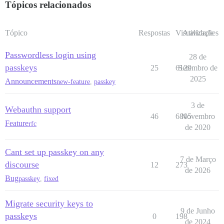
Tópicos relacionados
Tópico
Respostas
Visualizações
Atividade
Passwordless login using
28 de
passkeys
25
6129
Setembro de
2025
Announcements
new-feature
,
passkey
3 de
Webauthn support
46
6805
Novembro
Feature
rfc
de 2020
Cant set up passkey on any
7 de Março
discourse
12
273
de 2026
Bug
passkey
,
fixed
Migrate security keys to
9 de Junho
passkeys
0
198
de 2024