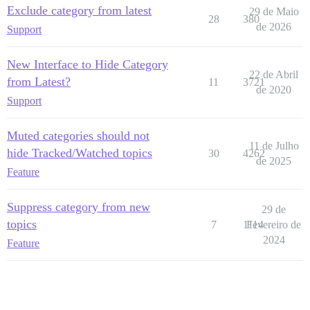
Exclude category from latest
29 de Maio
28
380
de 2026
Support
New Interface to Hide Category
22 de Abril
from Latest?
11
3721
de 2020
Support
Muted categories should not
11 de Julho
hide Tracked/Watched topics
30
4262
de 2025
Feature
Suppress category from new
29 de
topics
7
1114
Fevereiro de
2024
Feature