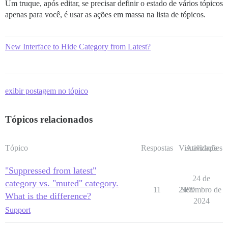
Um truque, após editar, se precisar definir o estado de vários tópicos
apenas para você, é usar as ações em massa na lista de tópicos.
New Interface to Hide Category from Latest?
exibir postagem no tópico
Tópicos relacionados
Tópico
Respostas
Visualizações
Atividade
"Suppressed from latest"
24 de
category vs. "muted" category.
11
2499
Setembro de
What is the difference?
2024
Support