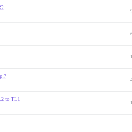
2?
p.?
L2 to TL1