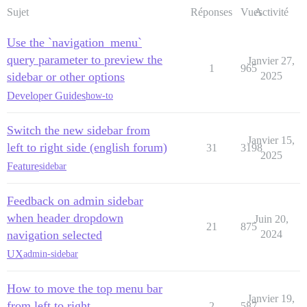
Sujet
Réponses
Vues
Activité
Use the `navigation_menu`
query parameter to preview the
Janvier 27,
1
965
sidebar or other options
2025
Developer Guides
how-to
Switch the new sidebar from
Janvier 15,
left to right side (english forum)
31
3198
2025
Feature
sidebar
Feedback on admin sidebar
when header dropdown
Juin 20,
21
875
navigation selected
2024
UX
admin-sidebar
How to move the top menu bar
Janvier 19,
from left to right
2
587