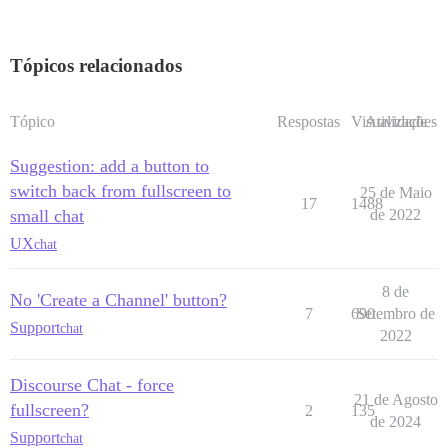
Tópicos relacionados
Tópico
Respostas
Visualizações
Atividade
Suggestion: add a button to
switch back from fullscreen to
25 de Maio
17
1488
small chat
de 2022
UX
chat
8 de
No 'Create a Channel' button?
7
690
Setembro de
Support
chat
2022
Discourse Chat - force
21 de Agosto
fullscreen?
2
135
de 2024
Support
chat