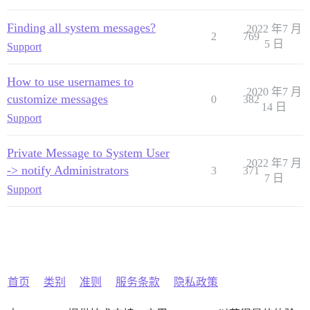
Finding all system messages?
2022 年7 月
2
769
5 日
Support
How to use usernames to
2020 年7 月
customize messages
0
382
14 日
Support
Private Message to System User
2022 年7 月
-> notify Administrators
3
371
7 日
Support
首页
类别
准则
服务条款
隐私政策