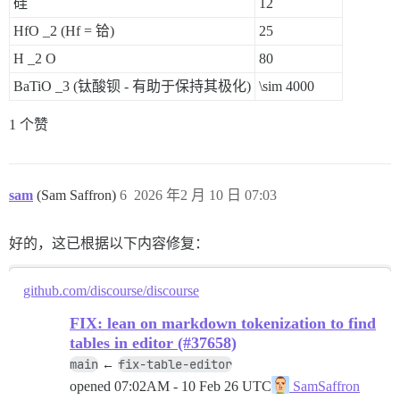
硅
12
HfO
_2
(Hf = 铪)
25
H
_2
O
80
BaTiO
_3
(钛酸钡 - 有助于保持其极化)
\sim 4000
1 个赞
sam
(Sam Saffron)
6
2026 年2 月 10 日 07:03
好的，这已根据以下内容修复：
github.com/discourse/discourse
FIX: lean on markdown tokenization to find
tables in editor (#37658)
main
fix-table-editor
←
opened
07:02AM - 10 Feb 26 UTC
SamSaffron