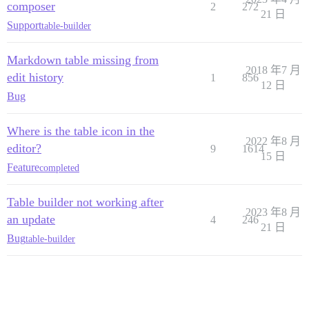
composer
2
272
21 日
Support
table-builder
Markdown table missing from
2018 年7 月
edit history
1
856
12 日
Bug
Where is the table icon in the
2022 年8 月
editor?
9
1614
15 日
Feature
completed
Table builder not working after
2023 年8 月
an update
4
246
21 日
Bug
table-builder