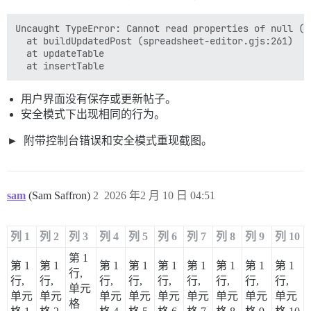
Uncaught TypeError: Cannot read properties of null (re
  at buildUpdatedPost (spreadsheet-editor.gjs:261)

  at updateTable

用户界面没有保存或更新帖子。
安全模式下出现相同的行为。
附带控制台错误和安全模式重现截图。
sam
(Sam Saffron)
2
2026 年2 月 10 日 04:51
列 1
列 2
列 3
列 4
列 5
列 6
列 7
列 8
列 9
列 10
第 1
第 1
第 1
第 1
第 1
第 1
第 1
第 1
第 1
第 1
行,
行,
行,
行,
行,
行,
行,
行,
行,
行,
单元
单元
单元
单元
单元
单元
单元
单元
单元
单元
格