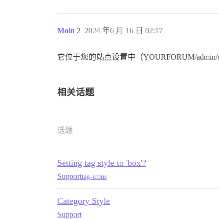
Moin
2
2024 年6 月 16 日 02:17
它位于您的站点设置中（YOURFORUM/admin/site_
相关话题
话题
Setting tag style to 'box'?
Support
tag-icons
Category Style
Support