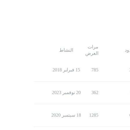
مرات
ود
النشاط
العرض
785
15 فبراير 2018
362
20 نوفمبر 2023
1285
18 سبتمبر 2020