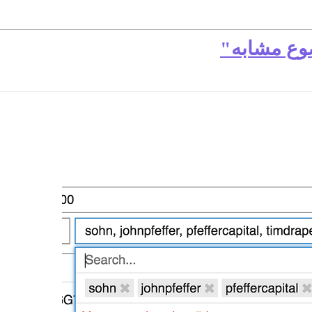
وع مشابه"