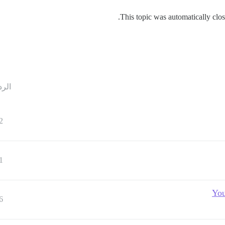
This topic was automatically clos
الرد
2
1
6