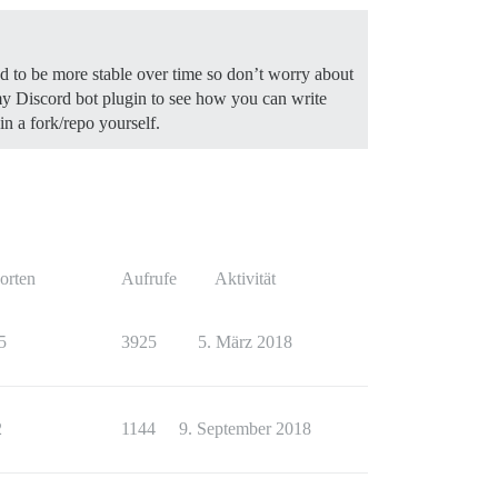
nd to be more stable over time so don’t worry about
 my Discord bot plugin to see how you can write
n a fork/repo yourself.
orten
Aufrufe
Aktivität
5
3925
5. März 2018
2
1144
9. September 2018