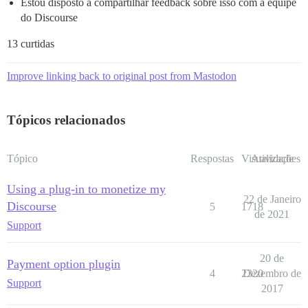
Estou disposto a compartilhar feedback sobre isso com a equipe
do Discourse
13 curtidas
Improve linking back to original post from Mastodon
Tópicos relacionados
Tópico
Respostas
Visualizações
Atividade
Using a plug-in to monetize my
22 de Janeiro
Discourse
5
1718
de 2021
Support
20 de
Payment option plugin
4
2320
Dezembro de
Support
2017