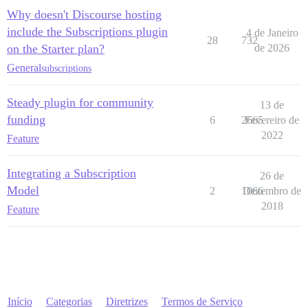
Why doesn't Discourse hosting
include the Subscriptions plugin
4 de Janeiro
28
732
on the Starter plan?
de 2026
General
subscriptions
Steady plugin for community
13 de
funding
6
2665
Fevereiro de
2022
Feature
Integrating a Subscription
26 de
Model
2
1066
Dezembro de
2018
Feature
Início
Categorias
Diretrizes
Termos de Serviço