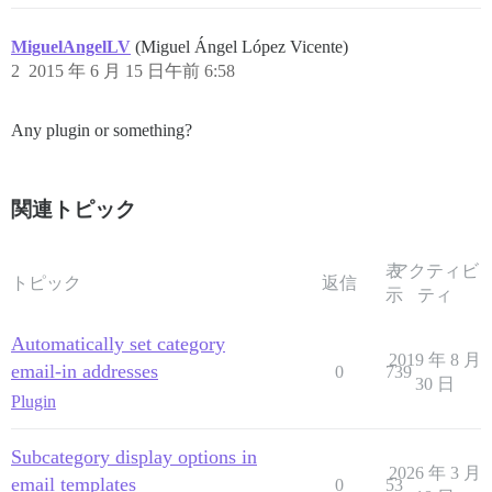
MiguelAngelLV
(Miguel Ángel López Vicente)
2
2015 年 6 月 15 日午前 6:58
Any plugin or something?
関連トピック
表
アクティビ
トピック
返信
示
ティ
Automatically set category
2019 年 8 月
email-in addresses
0
739
30 日
Plugin
Subcategory display options in
2026 年 3 月
email templates
0
53