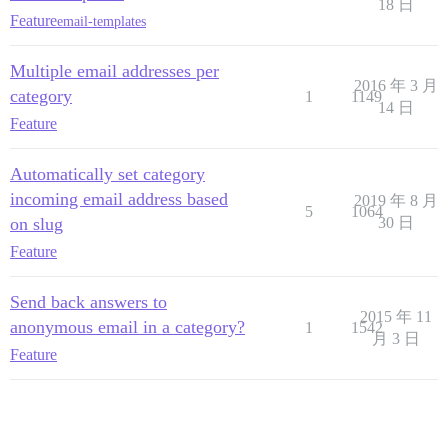
18 日
Feature
email-templates
Multiple email addresses per
2016 年 3 月
category
1
1149
14 日
Feature
Automatically set category
incoming email address based
2019 年 8 月
5
1064
on slug
30 日
Feature
Send back answers to
2015 年 11
anonymous email in a category?
1
1542
月 3 日
Feature