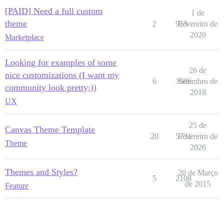
[PAID] Need a full custom
1 de
theme
2
915
Fevereiro de
2020
Marketplace
Looking for examples of some
26 de
nice customizations (I want my
6
3986
Setembro de
community look pretty;))
2018
UX
25 de
Canvas Theme Template
20
5731
Fevereiro de
Theme
2026
Themes and Styles?
20 de Março
5
2108
de 2015
Feature