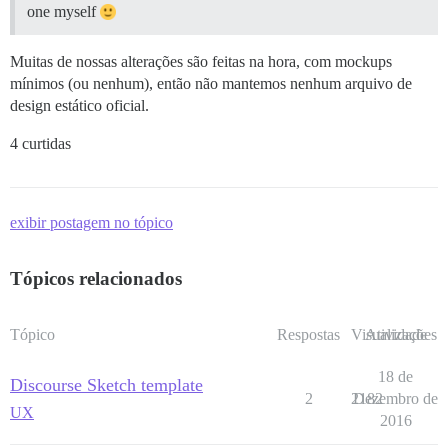
one myself
Muitas de nossas alterações são feitas na hora, com mockups
mínimos (ou nenhum), então não mantemos nenhum arquivo de
design estático oficial.
4 curtidas
exibir postagem no tópico
Tópicos relacionados
Tópico
Respostas
Visualizações
Atividade
18 de
Discourse Sketch template
2
2182
Dezembro de
UX
2016