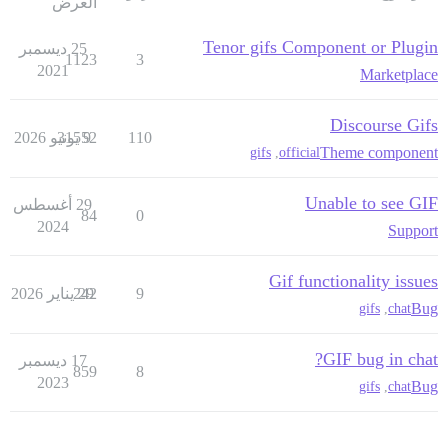
العرض
Tenor gifs Component or Plugin
25 ديسمبر
1123
3
2021
Marketplace
Discourse Gifs
110
9 يونيو 2026
31552
Theme component
gifs
,
official
Unable to see GIF
29 أغسطس
84
0
2024
Support
Gif functionality issues
9
29 يناير 2026
242
Bug
gifs
,
chat
GIF bug in chat?
17 ديسمبر
859
8
2023
Bug
gifs
,
chat