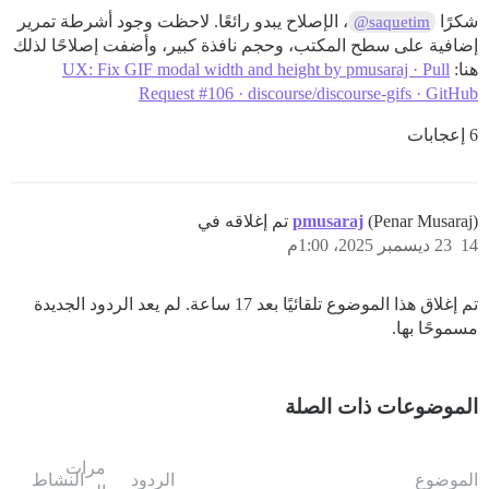
شكرًا
، الإصلاح يبدو رائعًا. لاحظت وجود أشرطة تمرير
@saquetim
إضافية على سطح المكتب، وحجم نافذة كبير، وأضفت إصلاحًا لذلك
هنا:
UX: Fix GIF modal width and height by pmusaraj · Pull
Request #106 · discourse/discourse-gifs · GitHub
6 إعجابات
(Penar Musaraj) تم إغلاقه في
pmusaraj
14
23 ديسمبر 2025، 1:00م
تم إغلاق هذا الموضوع تلقائيًا بعد 17 ساعة. لم يعد الردود الجديدة
مسموحًا بها.
الموضوعات ذات الصلة
مرات
الموضوع
الردود
النشاط