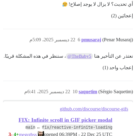
أي تحديث؟ لا يزال لا يوجد إصلاح!
إعجابَين (2)
(Penar Musaraj)
pmusaraj
6
22 ديسمبر 2025، 5:09م
نعتذر عن التأخير هنا
، سننظر في هذه المشكلة قريبًا.
@TheBaby5
إعجاب واحد (1)
(Sérgio Saquetim)
saquetim
10
22 ديسمبر 2025، 6:41م
github.com/discourse/discourse-gifs
FIX: Infinite scroll in GIF picker modal
main
fix/reactive-infinite-loading
←
-3
+4
opened
06:39PM - 22 Dec 25 UTC
megothss