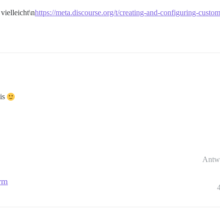
vielleicht\n
https://meta.discourse.org/t/creating-and-configuring-custo
eis
Antw
orm