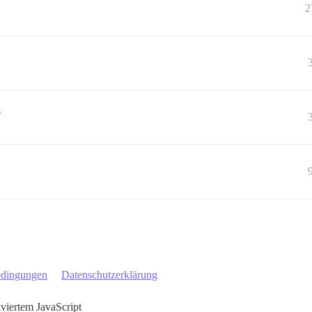
2
s
edingungen
Datenschutzerklärung
iviertem JavaScript