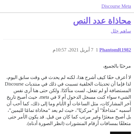
Discourse Meta
محاذاة عدد النص
ساهم
خلل
PhantomR1982
1
7 أبريل 2021، 10:57م
مرحبًا بالجميع،
لا أعرف حقًا كيف أشرح هذا، لكنه لم يحدث في وقت سابق اليوم،
لذا فإما أن تحديثات الخلفية تسببت في ذلك في منتديات Discourse
المستضافة أو لم تفعل، لست متأكدًا. ولكن حتى هنا أرى نفس
الشيء سواء كنت مسجل الدخول أم لا في meta، حيث أصبح تاريخ
آخر المشاركات، مثل الساعات أو الأيام وما إلى ذلك، كما أحب أن
أسميه “متداخلًا” أو “مركزيًا”، حيث لم يعد “محاذاة تمامًا لليمين”،
بل أصبح مبعثرًا وغير مرتب كما كان من قبل. قد يكون الأمر حتى
متعلقًا بمسافات أرقام المنشورات (انظر الصورة أدناه).