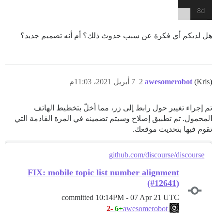
هل لديكم أي فكرة عن سبب حدوث ذلك؟ أم أنه تصميم جديد؟
(Kris)
awesomerobot
2
7 أبريل 2021، 11:03م
تم إجراء تغيير حول رابط إلى زر، مما أخلّ بتخطيط الهاتف
المحمول. تم تطبيق إصلاح وسيتم تضمينه في المرة القادمة التي
تقوم فيها بتحديث موقعك.
github.com/discourse/discourse
FIX: mobile topic list number alignment
(#12641)
committed
10:14PM - 07 Apr 21 UTC
-2
+6
awesomerobot