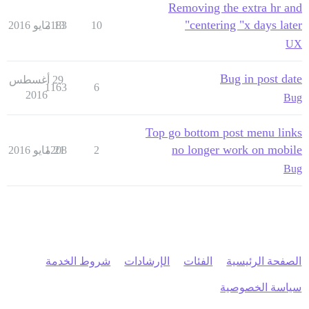
Removing the extra hr and
centering "x days later"
10
13 مايو 2016
2183
UX
Bug in post date
29 أغسطس
1163
6
2016
Bug
Top go bottom post menu links
no longer work on mobile
2
21 مايو 2016
1208
Bug
الصفحة الرئيسية
الفئات
الإرشادات
شروط الخدمة
سياسة الخصوصية