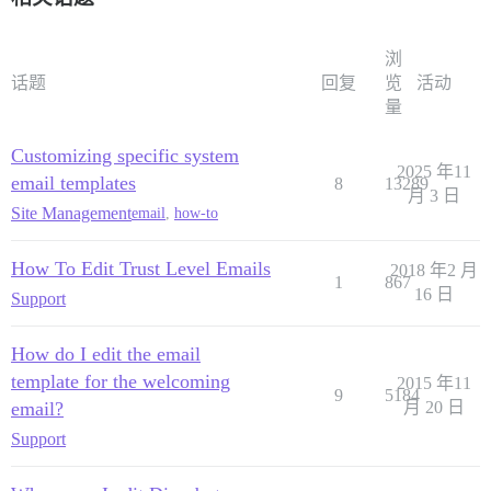
浏
话题
回复
览
活动
量
Customizing specific system
2025 年11
email templates
8
13289
月 3 日
Site Management
email
,
how-to
How To Edit Trust Level Emails
2018 年2 月
1
867
16 日
Support
How do I edit the email
template for the welcoming
2015 年11
9
5184
email?
月 20 日
Support