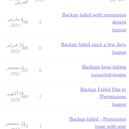
العرض
Backup failed with permission
4 مارس
denied
786
2
2021
Support
Backup failed since a few days
24 فبراير
308
0
2023
Support
Backups keep failing
6 ديسمبر
555
6
2022
Self-hosting
backups
Backup Failed Due to
18 أكتوبر
Permissions?
680
2
2020
Support
Backup failed - Permission
14 ديسمبر
issue with user
779
1