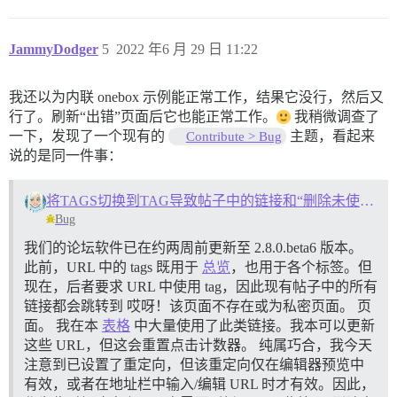
JammyDodger
5
2022 年6 月 29 日 11:22
我还以为内联 onebox 示例能正常工作，结果它没行，然后又
行了。刷新“出错”页面后它也能正常工作。
我稍微调查了
一下，发现了一个现有的
主题，看起来
Contribute > Bug
说的是同一件事：
将TAGS切换到TAG导致帖子中的链接和“删除未使用标签”损坏
Bug
我们的论坛软件已在约两周前更新至 2.8.0.beta6 版本。
此前，URL 中的 tags 既用于
总览
，也用于各个标签。但
现在，后者要求 URL 中使用 tag，因此现有帖子中的所有
链接都会跳转到 哎呀！该页面不存在或为私密页面。 页
面。 我在本
表格
中大量使用了此类链接。我本可以更新
这些 URL，但这会重置点击计数器。 纯属巧合，我今天
注意到已设置了重定向，但该重定向仅在编辑器预览中
有效，或者在地址栏中输入/编辑 URL 时才有效。因此，