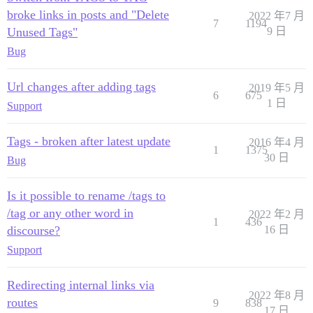
broke links in posts and "Delete
2022 年7 月
7
1194
Unused Tags"
9 日
Bug
Url changes after adding tags
2019 年5 月
6
675
1 日
Support
Tags - broken after latest update
2016 年4 月
1
1375
30 日
Bug
Is it possible to rename /tags to
/tag or any other word in
2022 年2 月
1
436
discourse?
16 日
Support
Redirecting internal links via
2022 年8 月
routes
9
838
17 日