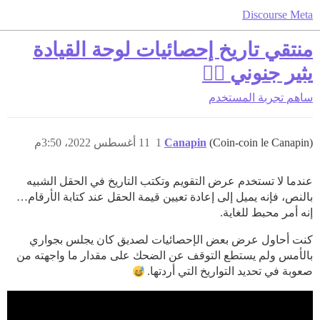
Discourse Meta
منتقي تاريخ إحصائيات لوحة القيادة
يثير جنوني 😵‍💫
ساهم
تجربة المستخدم
(Coin-coin le Canapin)
Canapin
1
11 أغسطس 2022، 3:50م
عندما لا تستخدم عرض التقويم وتكتب التاريخ في الحقل الشبيه
بالنص، فإنه يميل إلى إعادة تعيين قيمة الحقل عند كتابة الأرقام…
إنه أمر محبط للغاية.
كنت أحاول عرض بعض الإحصائيات لصديق كان يجلس بجواري
بالأمس ولم يستطع التوقف عن الضحك على مقدار ما واجهته من
صعوبة في تحديد التواريخ التي أردتها.