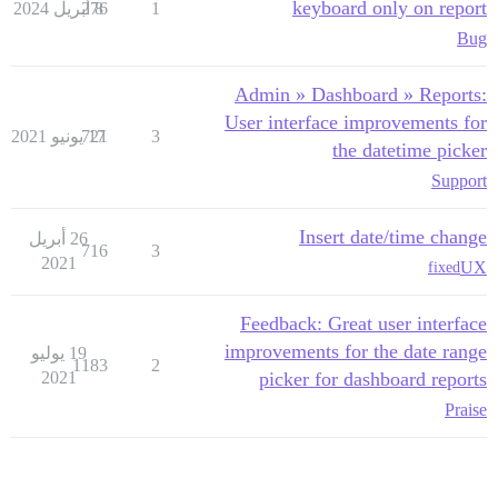
keyboard only on report
1
8 أبريل 2024
276
Bug
Admin » Dashboard » Reports:
User interface improvements for
3
17 يونيو 2021
721
the datetime picker
Support
Insert date/time change
26 أبريل
716
3
2021
UX
fixed
Feedback: Great user interface
improvements for the date range
19 يوليو
1183
2
2021
picker for dashboard reports
Praise