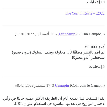
10 إعجابات
2022: The Year in Review
(G Ann Campbell)
ganncamp
2
11 أغسطس 2022، 5:20م
أتفق 1000%!
لم أقم بالنشر مطلقًا لأن محاولة
وصف
السلوك (بدون فيديو)
ستجعلني أبدو مجنونًا!
6 إعجابات
(Coin-coin le Canapin)
Canapin
3
17 سبتمبر 2022، 8:42م
لقد اكتشفت قبل بضعة أيام أن الطريقة الأكثر عملية حاليًا في رأيي
لاختيار التواريخ هي تعديلها مباشرة في استعلام عنوان URL.