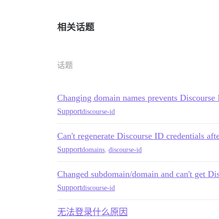
相关话题
话题
Changing domain names prevents Discourse 
Support
discourse-id
Can't regenerate Discourse ID credentials a
Support
domains
,
discourse-id
Changed subdomain/domain and can't get Di
Support
discourse-id
无法登录什么原因