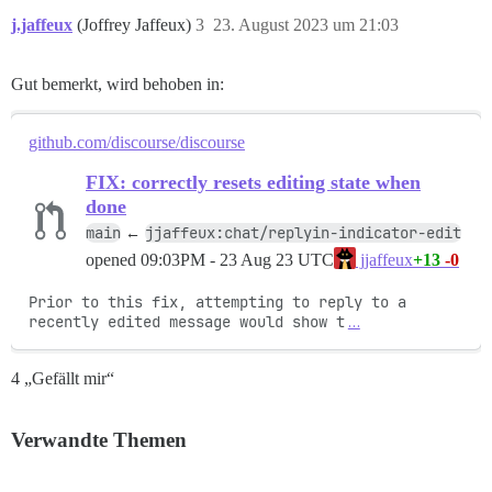
j.jaffeux
(Joffrey Jaffeux)
3
23. August 2023 um 21:03
Gut bemerkt, wird behoben in:
github.com/discourse/discourse
FIX: correctly resets editing state when
done
main
jjaffeux:chat/replyin-indicator-edit
←
opened
09:03PM - 23 Aug 23 UTC
+13
-0
jjaffeux
Prior to this fix, attempting to reply to a 
recently edited message would show t
…
4 „Gefällt mir“
Verwandte Themen