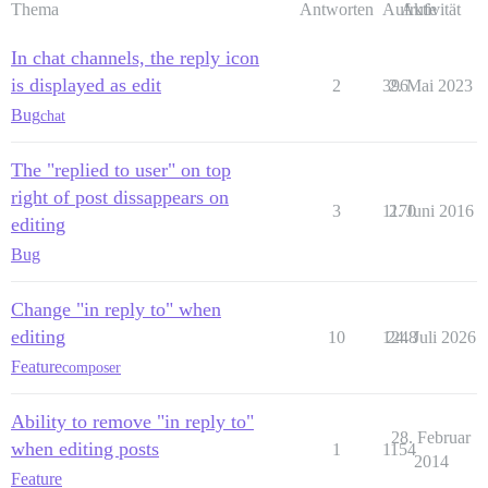
Thema
Antworten
Aufrufe
Aktivität
In chat channels, the reply icon
is displayed as edit
2
396
2. Mai 2023
Bug
chat
The "replied to user" on top
right of post dissappears on
3
1170
2. Juni 2016
editing
Bug
Change "in reply to" when
editing
10
1248
24. Juli 2026
Feature
composer
Ability to remove "in reply to"
28. Februar
when editing posts
1
1154
2014
Feature