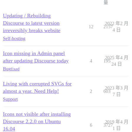
量
Updating / Rebuilding
Discourse to latest version
2022 年2 月
12
2157
irreversibly breaks website
4 日
Self-hosting
Icon missing in Admin panel
2025 年4 月
after updating Discourse today
4
195
24 日
Bug
fixed
Living with corrupted SVGs for
2023 年3 月
almost a year. Need Help!
2
603
7 日
Support
Icons not visible after installing
Discourse 2.2.0 on Ubuntu
2019 年4 月
6
3727
16.04
1 日