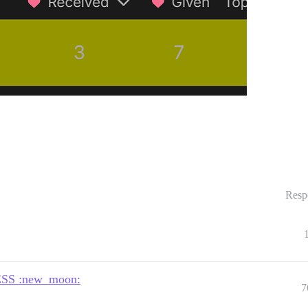
Resp
ESS :new_moon:
7