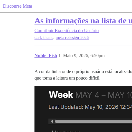
Discourse Meta
As informações na lista de u
Contribuir
Experiência do Usuário
,
dark-theme
meta-redesign-2026
Noble_Fish
1
Maio 9, 2026, 6:50pm
A cor da linha onde o próprio usuário está localizado
que torna a leitura um pouco difícil.