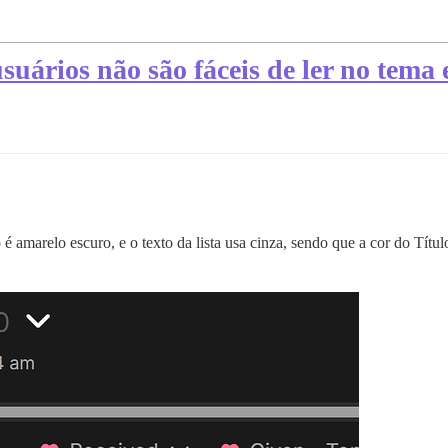
suários não são fáceis de ler no tema 
 é amarelo escuro, e o texto da lista usa cinza, sendo que a cor do Títul