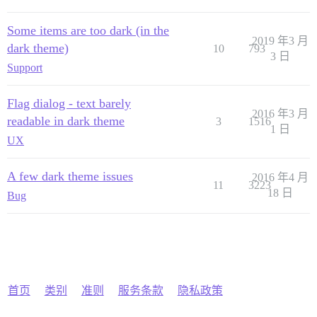
Some items are too dark (in the
2019 年3 月
dark theme)
10
793
3 日
Support
Flag dialog - text barely
2016 年3 月
readable in dark theme
3
1516
1 日
UX
A few dark theme issues
2016 年4 月
11
3223
18 日
Bug
首页
类别
准则
服务条款
隐私政策