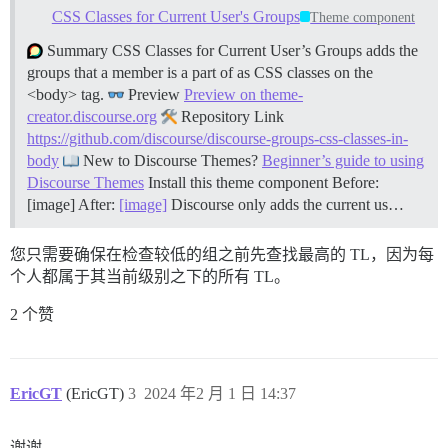
CSS Classes for Current User's Groups
Theme component
Summary CSS Classes for Current User’s Groups adds the
groups that a member is a part of as CSS classes on the
<body> tag.
Preview
Preview on theme-
creator.discourse.org
Repository Link
https://github.com/discourse/discourse-groups-css-classes-in-
body
New to Discourse Themes?
Beginner’s guide to using
Discourse Themes
Install this theme component Before:
[image] After:
[image]
Discourse only adds the current us…
您只需要确保在检查较低的组之前先查找最高的 TL，因为每
个人都属于其当前级别之下的所有 TL。
2 个赞
EricGT
(EricGT)
3
2024 年2 月 1 日 14:37
谢谢。