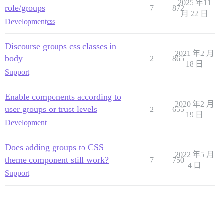
2025 年11
role/groups
7
872
月 22 日
Development
css
Discourse groups css classes in
2021 年2 月
body
2
865
18 日
Support
Enable components according to
2020 年2 月
user groups or trust levels
2
655
19 日
Development
Does adding groups to CSS
2022 年5 月
theme component still work?
7
750
4 日
Support