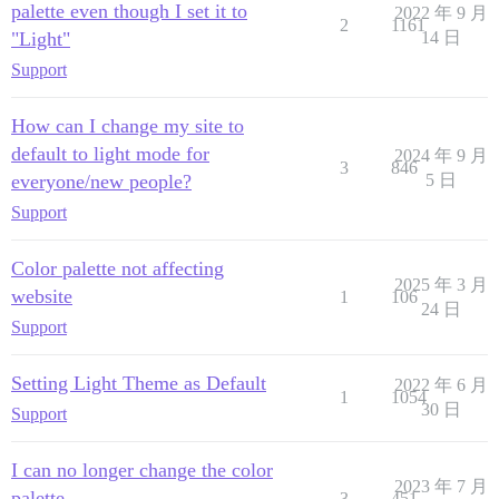
palette even though I set it to
2022 年 9 月
2
1161
"Light"
14 日
Support
How can I change my site to
default to light mode for
2024 年 9 月
3
846
everyone/new people?
5 日
Support
Color palette not affecting
2025 年 3 月
website
1
106
24 日
Support
Setting Light Theme as Default
2022 年 6 月
1
1054
30 日
Support
I can no longer change the color
2023 年 7 月
palette
3
451