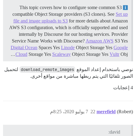
This topic covers how to configure some common S3
compatible Object Storage providers (S3 clones). See
Set up
file and image uploads to S3
for more details about Amazon
AWS S3 configuration, which is officially supported and used
internally by Discourse for our hosting services. Provider
Service Name Works with Discourse?
Amazon AWS
S3 Yes
Digital Ocean
Spaces Yes
Linode
Object Storage Yes
Google
Cloud
Storage Yes
Scaleway
Object Storage Yes
Vultr
Obj…
نوصي باستخدام إعداد الموقع
download_remote_images
لتحميل
الصور تلقائيًا التي يتم ربطها مباشرة من مواقع أخرى.
4 إعجابات
(Robert)
merefield
22
7 يوليو 2020، 8:25م
david: