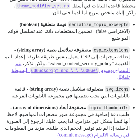
مخطط قاعدة البيانات في أسفل
theme_modifier_set.rb
،
ولكن إليك ملخص سريع لما لدينا حتى الآن:
serialize_topic_excerpts
قيمة منطقية (boolean)
(الافتراضي false) - تضمين المقتطفات دائمًا عند تسلسل قوائم
المواضيع
csp_extensions
مصفوفة سلاسل نصية (string array)
-
إضافة توجيهات إلى CSP. يعمل بنفس طريقة طريقة إعداد الثيم
القديمة “extend_content_security_policy”. ولكن تذكر،
يتم
السماح بوسوم
\u003cscript src=\"\"\u003e
البسيطة
تلقائيًا
.
svg_icons
مصفوفة سلاسل نصية (string array)
- قائمة
بالأيقونات التي يجب تضمينها في مجموعة الأيقونات الفرعية
topic thumbnails
مصفوفة أبعاد (array of dimensions)
-
طلب دقة إضافية في مجموعة صور مصغرات المواضيع. لاحظ
أنها تُنشأ بشكل غير متزامن، لذا يجب عليك الرجوع إلى الصورة
الأصلية إذا لم يتم توفير الحجم الذي طلبته. مزيد من المعلومات
في رسالة الالتزام (commit message)