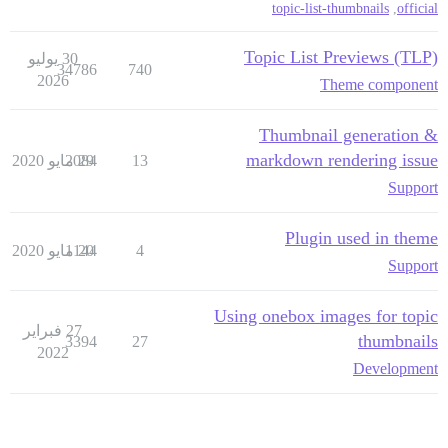
topic-list-thumbnails
,
official
Topic List Previews (TLP)
30 يوليو
34786
740
2026
Theme component
Thumbnail generation &
markdown rendering issue
13
29 مايو 2020
2084
Support
Plugin used in theme
4
20 مايو 2020
1144
Support
Using onebox images for topic
27 فبراير
thumbnails
3394
27
2022
Development