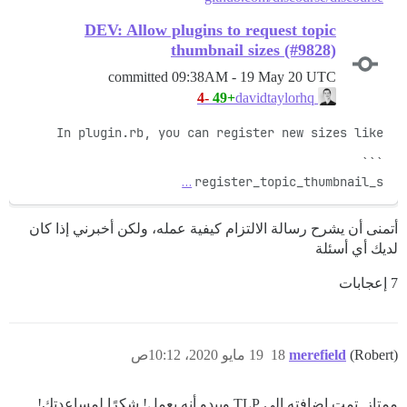
DEV: Allow plugins to request topic
thumbnail sizes (#9828)
committed
09:38AM - 19 May 20 UTC
-4
+49
davidtaylorhq
…
register_topic_thumbnail_s
أتمنى أن يشرح رسالة الالتزام كيفية عمله، ولكن أخبرني إذا كان
لديك أي أسئلة
7 إعجابات
(Robert)
merefield
18
19 مايو 2020، 10:12ص
ممتاز. تمت إضافته إلى TLP ويبدو أنه يعمل! شكرًا لمساعدتك!