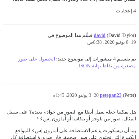
4 إعجابات
(David Taylor) قسَّم هذا الموضوع في
david
19
8 يونيو 2020، 8:38ص
تم تقسيم 4 منشورات إلى موضوع جديد:
الحصول على صور
مصغرة من نقاط نهاية JSON
(Peter)
petepan23
20
3 يوليو 2020، 1:45م
هل يمكننا جعله يعمل أيضًا مع الصور من خوادم بعيدة؟ على سبيل
المثال، صور من بلوجر أو بيكاسا أو أمازون إس 3؟
بما أن ديسكورت يدعم الاستضافة على أمازون إس 3 للمواقع
الكبيرة التي تحتوي على صور ضخمة، فإن ضرورة استضافة كل