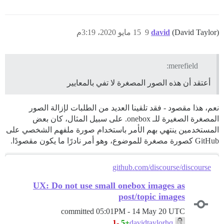
(David Taylor)
david
9
15 مايو 2020، 3:19م
merefield:
أعتقد أن هذه الصور المصغرة لا تفي بالمعايير
نعم، هذا مقصود - فقد تلقينا العديد من الطلبات لإزالة الصور
المصغرة الصغيرة للـ onebox. على سبيل المثال، كان بعض
المستخدمين ينتهي بهم الأمر باستخدام صورة ملفهم الشخصي على
GitHub كصورة مصغرة للموضوع، وهو أمر نادرًا ما يكون مقصودًا.
github.com/discourse/discourse
UX: Do not use small onebox images as
post/topic images
committed
05:01PM - 14 May 20 UTC
-1
+5
davidtaylorhq