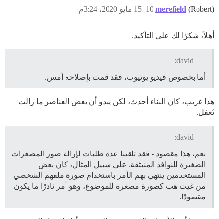
(Robert)
merefield
10
15 مايو 2020، 3:24م
أهلاً، شكرًا لك على التأكيد.
david:
أما بخصوص فيديو يوتيوب، فقد قمت بإصلاحه أمس.
هذا غريب، كان البناء أحدث، لكن يبدو أن بعض العناصر ما زالت
تُغفل.
david:
نعم، هذا مقصود - فقد تلقينا عدة طلبات لإزالة صور المصغرات
الصغيرة للنوافذ المنبثقة. على سبيل المثال، كان بعض
المستخدمين ينتهي بهم الأمر باستخدام صورة ملفهم الشخصي
من غيت هب كصورة مصغرة للموضوع، وهو أمر نادرًا ما يكون
مقصودًا.