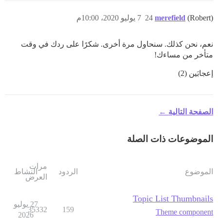
(Robert)
merefield
24
7 يوليو 2020، 10:00م
نعم، نحن كذلك. سنحاول مرة أخرى. شكرًا على ردك في وقت
متأخر من مساءك!
إعجابَين (2)
الصفحة التالية ←
الموضوعات ذات الصلة
مرات
الموضوع
الردود
النشاط
العرض
Topic List Thumbnails
27 يوليو
35332
159
Theme component
2026