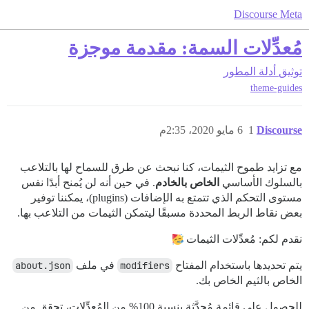
Discourse Meta
مُعدِّلات السمة: مقدمة موجزة
توثيق
أدلة المطور
theme-guides
Discourse
1
6 مايو 2020، 2:35م
مع تزايد طموح الثيمات، كنا نبحث عن طرق للسماح لها بالتلاعب
بالسلوك الأساسي
الخاص بالخادم
. في حين أنه لن يُمنح أبدًا نفس
مستوى التحكم الذي تتمتع به الإضافات (plugins)، يمكننا توفير
بعض نقاط الربط المحددة مسبقًا ليتمكن الثيمات من التلاعب بها.
نقدم لكم: مُعدِّلات الثيمات
يتم تحديدها باستخدام المفتاح
modifiers
في ملف
about.json
الخاص بالثيم الخاص بك.
للحصول على قائمة مُحدَّثة بنسبة 100% من المُعدِّلات، تحقق من