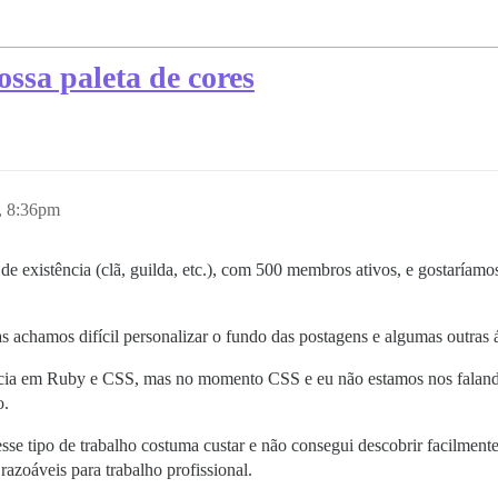
sa paleta de cores
, 8:36pm
existência (clã, guilda, etc.), com 500 membros ativos, e gostaríamo
as achamos difícil personalizar o fundo das postagens e algumas outras á
cia em Ruby e CSS, mas no momento CSS e eu não estamos nos falando 
o.
se tipo de trabalho costuma custar e não consegui descobrir facilment
razoáveis para trabalho profissional.