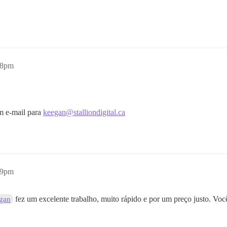
58pm
m e-mail para
keegan@stalliondigital.ca
29pm
fez um excelente trabalho, muito rápido e por um preço justo. Voc
gan