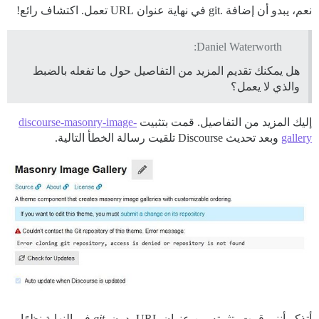
نعم، يبدو أن إضافة .git في نهاية عنوان URL تعمل. اكتشاف رائع!
Daniel Waterworth:
هل يمكنك تقديم المزيد من التفاصيل حول ما تفعله بالضبط
والذي لا يعمل؟
إليك المزيد من التفاصيل. قمت بتثبيت
discourse-masonry-image-
gallery
وبعد تحديث Discourse تلقيت رسالة الخطأ التالية.
أتذكر أنني قمت بتثبيته من عنوان URL بدون
.git
في النهاية نظرًا