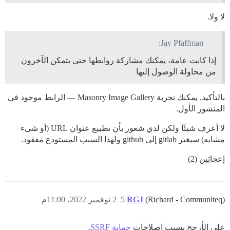
لا ولا.
Jay Pfaffman:
إذا كانت عامة، يمكنك مشاركة روابطها حتى يتمكن الآخرون
من محاولة الوصول إليها
بالتأكيد. يمكنك تجربة Masonry Image Gallery — الرابط موجود في
المنشور الأول.
لا أعرف شيئًا ولكن لدي شعور بأن تطبيع عنوان URL (أو شيء
مشابه) سيغير gitlab إلى github ولهذا السبب المستودع مفقود.
إعجابَين (2)
(Richard - Communiteq)
RGJ
5
2 نوفمبر 2022، 11:00م
على الأرجح بسبب إصلاحات
حماية SSRF
.