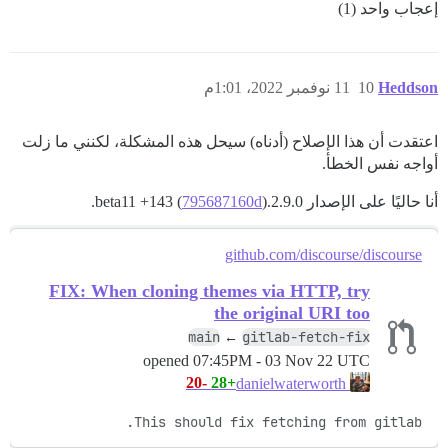
إعجاب واحد (1)
Heddson
10
11 نوفمبر 2022، 1:01م
اعتقدت أن هذا الإصلاح (أدناه) سيحل هذه المشكلة، لكنني ما زلت
أواجه نفس الخطأ.
أنا حاليًا على الإصدار 2.9.0.beta11 +143 (
).
795687160d
github.com/discourse/discourse
FIX: When cloning themes via HTTP, try
the original URI too
main
gitlab-fetch-fix
←
opened
07:45PM - 03 Nov 22 UTC
-20
+28
danielwaterworth
This should fix fetching from gitlab.