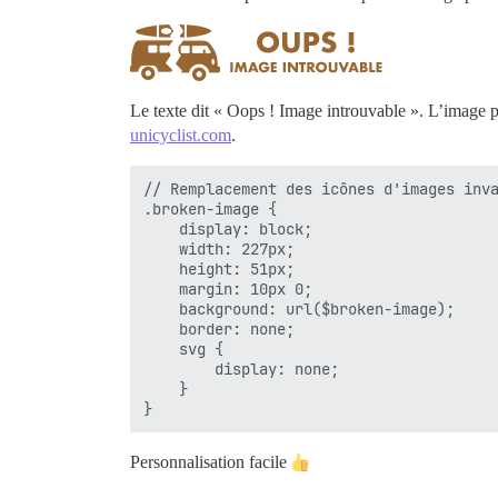
Le texte dit « Oops ! Image introuvable ». L’image 
unicyclist.com
.
// Remplacement des icônes d'images inva
.broken-image {

    display: block;

    width: 227px;

    height: 51px;

    margin: 10px 0;

    background: url($broken-image);

    border: none;

    svg {

        display: none;

    }

Personnalisation facile