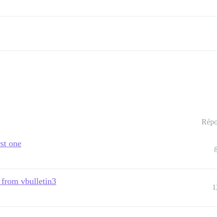
Répo
st one
 from vbulletin3
1