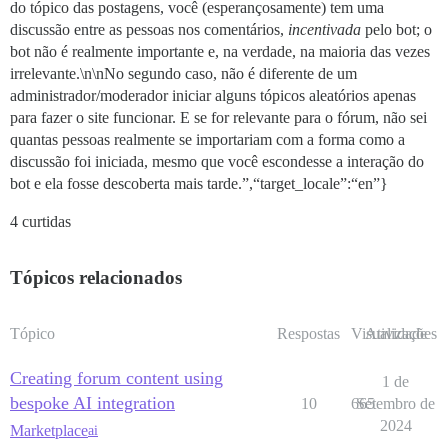
do tópico das postagens, você (esperançosamente) tem uma
discussão entre as pessoas nos comentários,
incentivada
pelo bot; o
bot não é realmente importante e, na verdade, na maioria das vezes
irrelevante.\n\nNo segundo caso, não é diferente de um
administrador/moderador iniciar alguns tópicos aleatórios apenas
para fazer o site funcionar. E se for relevante para o fórum, não sei
quantas pessoas realmente se importariam com a forma como a
discussão foi iniciada, mesmo que você escondesse a interação do
bot e ela fosse descoberta mais tarde.”,“target_locale”:“en”}
4 curtidas
Tópicos relacionados
Tópico
Respostas
Visualizações
Atividade
Creating forum content using
1 de
bespoke AI integration
10
665
Setembro de
2024
Marketplace
ai