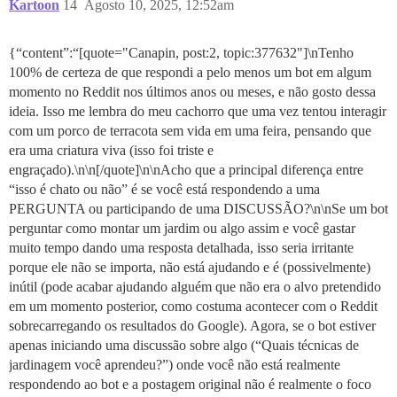
Kartoon
14
Agosto 10, 2025, 12:52am
{“content”:“[quote="Canapin, post:2, topic:377632"]\nTenho
100% de certeza de que respondi a pelo menos um bot em algum
momento no Reddit nos últimos anos ou meses, e não gosto dessa
ideia. Isso me lembra do meu cachorro que uma vez tentou interagir
com um porco de terracota sem vida em uma feira, pensando que
era uma criatura viva (isso foi triste e
engraçado).\n\n[/quote]\n\nAcho que a principal diferença entre
“isso é chato ou não” é se você está respondendo a uma
PERGUNTA ou participando de uma DISCUSSÃO?\n\nSe um bot
perguntar como montar um jardim ou algo assim e você gastar
muito tempo dando uma resposta detalhada, isso seria irritante
porque ele não se importa, não está ajudando e é (possivelmente)
inútil (pode acabar ajudando alguém que não era o alvo pretendido
em um momento posterior, como costuma acontecer com o Reddit
sobrecarregando os resultados do Google). Agora, se o bot estiver
apenas iniciando uma discussão sobre algo (“Quais técnicas de
jardinagem você aprendeu?”) onde você não está realmente
respondendo ao bot e a postagem original não é realmente o foco