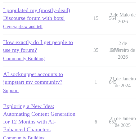
I populated my (mostly-dead)
3 de Maio de
Discourse forum with bots!
15
564
2026
General
show-and-tell
How exactly do I get people to
2 de
use my forum?
35
1277
Fevereiro de
2026
Community Building
AI sockpuppet accounts to
21 de Janeiro
jumpstart my community?
1
645
de 2024
Support
Exploring a New Idea:
Automating Content Generation
25 de Janeiro
for 12 Months with AI-
6
652
de 2025
Enhanced Characters
Community Building