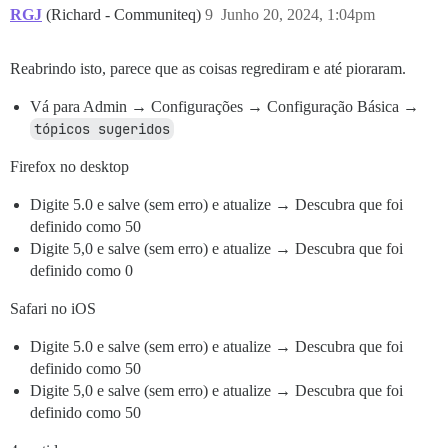
RGJ
(Richard - Communiteq)
9
Junho 20, 2024, 1:04pm
delete_drafts_older_than_n_days:

delete_merged_stub_topics_after_days:

default_other_new_topic_duration_minutes:

Reabrindo isto, parece que as coisas regrediram e até pioraram.
retain_web_hook_events_period_days:

revoke_api_keys_unused_days:

revoke_api_keys_maxlife_days:

Vá para Admin → Configurações → Configuração Básica →
revoke_user_api_keys_unused_days:

tópicos sugeridos
revoke_user_api_keys_maxlife_days:

Firefox no desktop
Digite 5.0 e salve (sem erro) e atualize → Descubra que foi
definido como 50
Digite 5,0 e salve (sem erro) e atualize → Descubra que foi
definido como 0
Safari no iOS
Digite 5.0 e salve (sem erro) e atualize → Descubra que foi
definido como 50
Digite 5,0 e salve (sem erro) e atualize → Descubra que foi
definido como 50