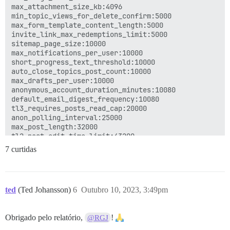
max_attachment_size_kb:4096

min_topic_views_for_delete_confirm:5000

max_form_template_content_length:5000

invite_link_max_redemptions_limit:5000

sitemap_page_size:10000

max_notifications_per_user:10000

short_progress_text_threshold:10000

auto_close_topics_post_count:10000

max_drafts_per_user:10000

anonymous_account_duration_minutes:10080

default_email_digest_frequency:10080

tl3_requires_posts_read_cap:20000

anon_polling_interval:25000

max_post_length:32000

tl2_post_edit_time_limit:43200

max_export_file_size_kb:50000

7 curtidas
max_bulk_invites:50000

background_polling_interval:60000

decompressed_backup_max_file_size_mb:100000

search_enable_recent_regular_posts_offset_size:200000

ted
(Ted Johansson)
6
Outubro 10, 2023, 3:49pm
default_other_auto_track_topics_after_msecs:300000

max_draft_length:400000

composer_media_optimization_image_bytes_optimization_t
Obrigado pelo relatório,
!
@RGJ
suggested_topics_unread_max_days_old:
