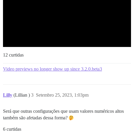
12 curtidas
Video previews no longer show up since 3.2.0.beta3
Lilly
(Lillian )
3
Setembro 25, 2023, 1:03pm
Será que outras configurações que usam valores numéricos altos
também são afetadas dessa forma?
6 curtidas