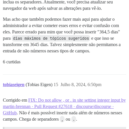
inclua os separadores. Atualmente, você precisa atualizar seu
navegador da web após salvar as alterações para vê-lo.
Mas acho que também podemos fazer mais aqui para ajudar o
administrador a evitar cometer esses erros e evitar confusão com
eles. Parece errado para mim que você possa inserir "364,5 dias"
para
dias máximos de tópicos sugeridos
e que isso se
transforme em 3645 dias. Talvez simplesmente não permitamos a
entrada de não números nesses tipos de campos.
6 curtidas
tobiaseigen
(Tobias Eigen)
15
Julho 8, 2024, 6:50pm
Corrigido em
FIX: Do not allow , or . in site setting integer input by
martin-brennan · Pull Request #27618 · discourse/discourse ·
GitHub
. Não é mais possível inserir nada além de números nesses
campos. Chega de separadores
,
ou
.
.