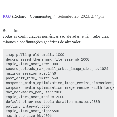
RGJ
(Richard - Communiteq)
4
Setembro 25, 2023, 2:44pm
Bem, sim.
Todas
as configurações numéricas são afetadas, e há
muitos
dias,
minutos e configurações genéricas de alto valor.
imap_polling_old_emails:1000

decompressed_theme_max_file_size_mb:1000

topic_views_heat_low:1000

secure_uploads_max_email_embed_image_size_kb:1024

maximum_session_age:1440

post_edit_time_limit:1440

composer_media_optimization_image_resize_dimensions_th
composer_media_optimization_image_resize_width_target:
max_bookmarks_per_user:2000

topic_views_heat_medium:2000

default_other_new_topic_duration_minutes:2880

polling_interval:3000

topic_views_heat_high:3500

max_image_size_kb:4096
