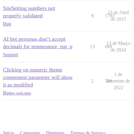
SiteSetting numbers not
23 de Abril
properly validated
9
1783
de 2015
Bug
AI bot personas don’t accept
13 de Março
decimals for temperature, top_p
13
669
de 2024
Support
Clicking on numeric theme
1 de
component parameter will show
2
548
Fevereiro de
it as modified
2022
Bug
pr-welcome
Início
Categorias
Diretrizes
Termos de Serviço