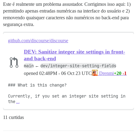
Este é realmente um problema assustador. Corrigimos isso aqui: 1)
suggested_topics_max_days_old:

pending_users_reminder_delay_minutes:

permitindo apenas entradas numéricas na interface do usuário e 2)
invite_expiry_days:

removendo quaisquer caracteres não numéricos no back-end para
purge_unactivated_users_grace_period_days:

segurança extra.
anonymous_account_duration_minutes:

ignored_users_message_gap_days:

clean_up_inactive_users_after_days:

github.com/discourse/discourse
clean_up_unused_staged_users_after_days:

show_time_gap_days:

DEV: Sanitize integer site settings in front-
old_post_notice_days:

and back-end
returning_users_days:

suppress_digest_email_after_days:

main
dev/integer-site-setting-fields
←
disallow_reply_by_email_after_days:

opened
02:48PM - 06 Oct 23 UTC
+20
-1
Drenmi
delete_email_logs_after_days:

reset_bounce_score_after_days:

### What is this change?

delete_rejected_email_after_days:

purge_deleted_uploads_grace_period_days:

Currently, if you set an integer site setting in 
tl2_requires_days_visited:

the
…
tl3_requires_days_visited:

invalidate_inactive_admin_email_after_days:

send_old_credential_reminder_days:

11 curtidas
search_query_log_max_retention_days:

cold_age_days_low:

cold_age_days_medium:

cold_age_days_high:
