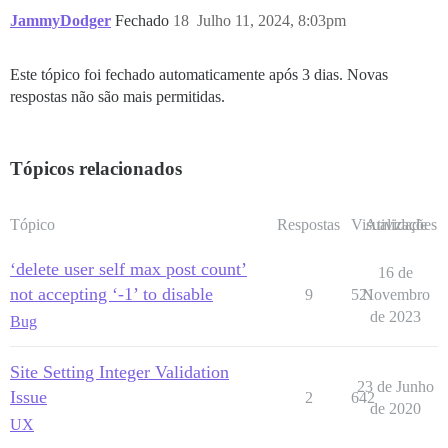
JammyDodger
Fechado
18
Julho 11, 2024, 8:03pm
Este tópico foi fechado automaticamente após 3 dias. Novas
respostas não são mais permitidas.
Tópicos relacionados
Tópico
Respostas
Visualizações
Atividade
‘delete user self max post count’
16 de
not accepting ‘-1’ to disable
9
521
Novembro
de 2023
Bug
Site Setting Integer Validation
23 de Junho
Issue
2
642
de 2020
UX