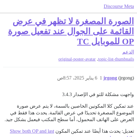
Discourse Meta
الصورة المصغرة لا تظهر في عرض
القائمة على الجوال عند تفعيل صورة
OP للموبايل TC
الدعم
,
original-poster-avatar
topic-list-thumbnails
(jrgong)
jrgong
1
6 يناير 2025، 8:57ص
واجهت مشكلة للتو في الإصدار 3.4.3
عند تمكين كلا المكونين الخاصين بالسمة، لا يتم عرض صورة
الموضوع المصغرة تحديدًا في عرض القائمة. يحدث هذا فقط في
العرض على الهاتف المحمول، أما سطح المكتب فيعمل بشكل جيد.
تعديل: يحدث هذا أيضًا عند تمكين المكون
Show both OP and last