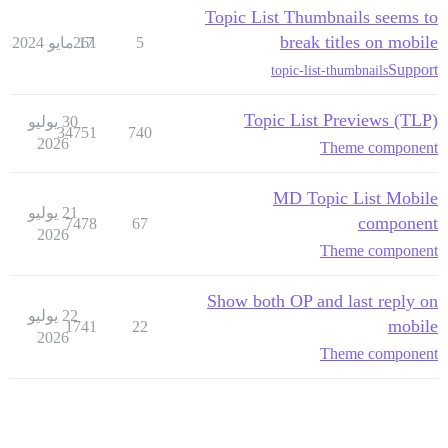
Topic List Thumbnails seems to
break titles on mobile
5
17 مايو 2024
261
Support
topic-list-thumbnails
Topic List Previews (TLP)
30 يوليو
34751
740
2026
Theme component
MD Topic List Mobile
21 يوليو
component
7478
67
2026
Theme component
Show both OP and last reply on
22 يوليو
mobile
1741
22
2026
Theme component