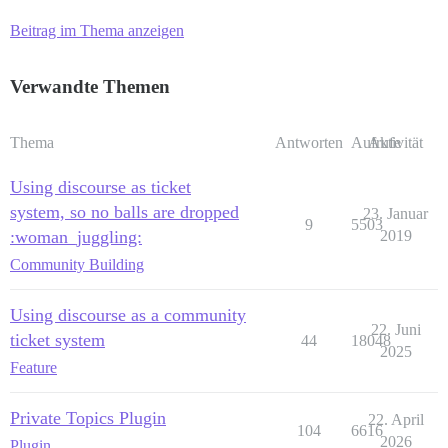
Beitrag im Thema anzeigen
Verwandte Themen
Thema
Antworten
Aufrufe
Aktivität
Using discourse as ticket
system, so no balls are dropped
23. Januar
9
5503
:woman_juggling:
2019
Community Building
Using discourse as a community
22. Juni
ticket system
44
18048
2025
Feature
Private Topics Plugin
22. April
104
6616
2026
Plugin