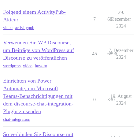
Folgend einem ActivityPub-
29.
Akteur
7
684
Dezember
2024
video
,
activitypub
Verwenden Sie WP Discourse,
um Beiträge von WordPress auf
7. Dezember
45
6896
2024
Discourse zu veröffentlichen
wordpress
,
video
,
how-to
Einrichten von Power
Automate, um Microsoft
Teams-Benachrichtigungen mit
19. August
0
330
2024
dem discourse-chat-integration-
Plugin zu senden
chat-integration
So verbinden Sie Discourse mit