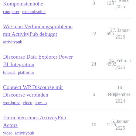
Komponistenhöhe
0
128
2025
composer
,
customization
Wie man Verbindungsprobleme
27. Januar
mit ActivityPub debuggt
22
695
2025
activitypub
Discourse Data Explorer Power
24. Februar
BI-Integration
24
4592
2025
tutorial
,
platforms
Connect WP Discourse mit
16.
Discourse verbinden
6
3489
September
2024
wordpress
,
video
,
how-to
Einrichten eines ActivityPub
6. Januar
Actors
10
1126
2025
video
,
activitypub