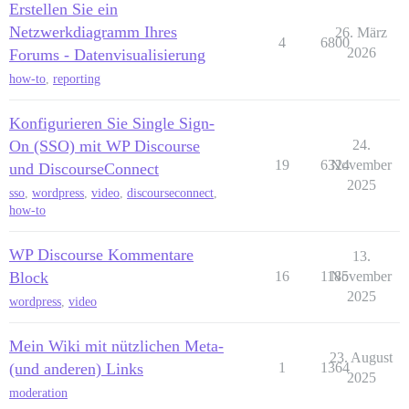
Erstellen Sie ein
Netzwerkdiagramm Ihres
26. März
4
6800
2026
Forums - Datenvisualisierung
how-to
,
reporting
Konfigurieren Sie Single Sign-
On (SSO) mit WP Discourse
24.
19
6324
November
und DiscourseConnect
2025
sso
,
wordpress
,
video
,
discourseconnect
,
how-to
WP Discourse Kommentare
13.
Block
16
1185
November
2025
wordpress
,
video
Mein Wiki mit nützlichen Meta-
23. August
(und anderen) Links
1
1364
2025
moderation