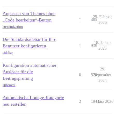
Anpassen von Themes ohne
25. Februar
„Code bearbeiten“-Button
1
485
2026
customization
Die Standardsidebar für Ihre
18. Januar
Benutzer konfigurieren
1
939
2025
sidebar
Konfiguration automatischer
29.
Auslöser für die
0
576
September
Beitragsprüfung
2024
approval
Automatische Lounge-Kategorie
2
194
5. März 2026
neu erstellen