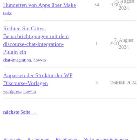
14. August
Hunderten von Apps über Make
34
10007
2024
tasks
Richten Sie Gitter-
Benachrichtigungen mit dem
7. August
discourse-chat-integration-
1
2531
2024
Plugin ein
chat-integration
,
how-to
Anpassen der Struktur der WP
Discourse-Vorlagen
5
13466
26. Juli 2024
wordpress
,
how-to
nächste Seite →
Startseite
Kategorien
Richtlinien
Nutzungsbedingungen