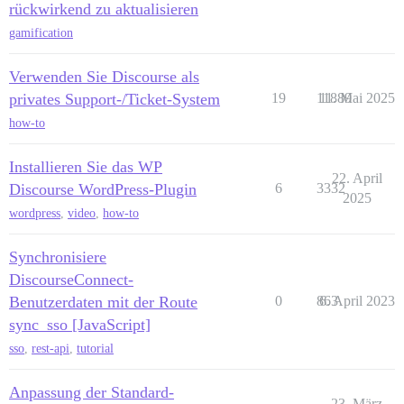
rückwirkend zu aktualisieren
gamification
Verwenden Sie Discourse als
privates Support-/Ticket-System
19
11889
11. Mai 2025
how-to
Installieren Sie das WP
22. April
Discourse WordPress-Plugin
6
3332
2025
wordpress
,
video
,
how-to
Synchronisiere
DiscourseConnect-
Benutzerdaten mit der Route
0
863
6. April 2023
sync_sso [JavaScript]
sso
,
rest-api
,
tutorial
Anpassung der Standard-
23. März