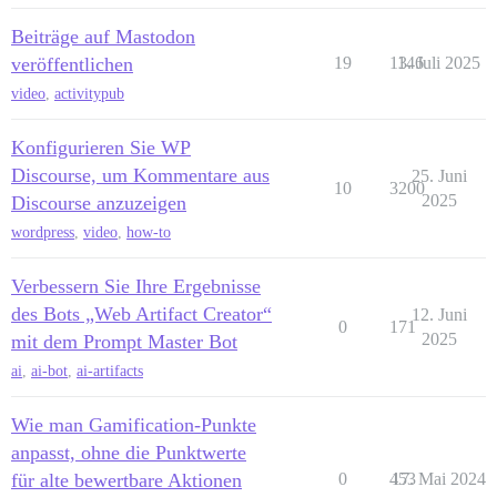
Beiträge auf Mastodon
veröffentlichen
19
1146
3. Juli 2025
video
,
activitypub
Konfigurieren Sie WP
Discourse, um Kommentare aus
25. Juni
10
3200
2025
Discourse anzuzeigen
wordpress
,
video
,
how-to
Verbessern Sie Ihre Ergebnisse
des Bots „Web Artifact Creator“
12. Juni
0
171
2025
mit dem Prompt Master Bot
ai
,
ai-bot
,
ai-artifacts
Wie man Gamification-Punkte
anpasst, ohne die Punktwerte
für alte bewertbare Aktionen
0
453
17. Mai 2024