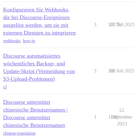
Konfigurieren Sie Webhooks,
die bei Discourse-Ereignissen
ausgelöst werden, um sie mit
3
50775
23. Juli 2025
externen Diensten zu integrieren
webhooks
,
how-to
Discourse automatisiertes
wöchentliches Backup- und
Update-Skript (Vermeidung von
3
168
11. Juli 2025
S3-Upload-Problemen)
s3
Discourse unterstützt
chinesische Benutzernamen |
12.
Discourse unterstützt
1
1130
September
2023
chinesische Benutzernamen
chinese-translation