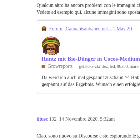
Qualcun altro ha ancora problemi con le immagini ch
Vedete ad esempio qui, alcune immagini sono spostate
Forum | Cannabisanbauen.net – 1 May 20
Runtz mit Bio-Dünger in Cocos-Medium
Growreports
gelato-x-zkittlez
led
80x80
mars-
Da werd ich auch mal gespannt zuschaun ^^ Hab 
gespannt auf das Ergebnis. Wünsch einen erfolgr
titusc
132
14 Novembre 2020, 5:32am
Ciao, sono nuovo su Discourse e sto esplorando le ga