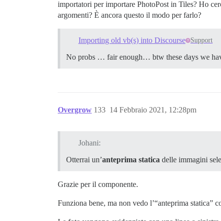
importatori per importare PhotoPost in Tiles? Ho cerc
argomenti? È ancora questo il modo per farlo?
Importing old vb(s) into Discourse
Support
No probs … fair enough… btw these days we have 
Overgrow
133
14 Febbraio 2021, 12:28pm
Johani:
Otterrai un’
anteprima statica
delle immagini sele
Grazie per il componente.
Funziona bene, ma non vedo l’“anteprima statica” c