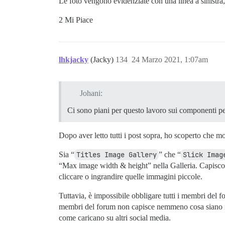
Le foto vengono evidenziate con una linea a sinistr
2 Mi Piace
lhkjacky
(Jacky)
134
24 Marzo 2021, 1:07am
Johani:
Ci sono piani per questo lavoro sui componenti pe
Dopo aver letto tutti i post sopra, ho scoperto che m
Sia “
Titles Image Gallery
” che “
Slick Imag
“Max image width & height” nella Galleria. Capisco 
cliccare o ingrandire quelle immagini piccole.
Tuttavia, è impossibile obbligare tutti i membri del
membri del forum non capisce nemmeno cosa siano i p
come caricano su altri social media.