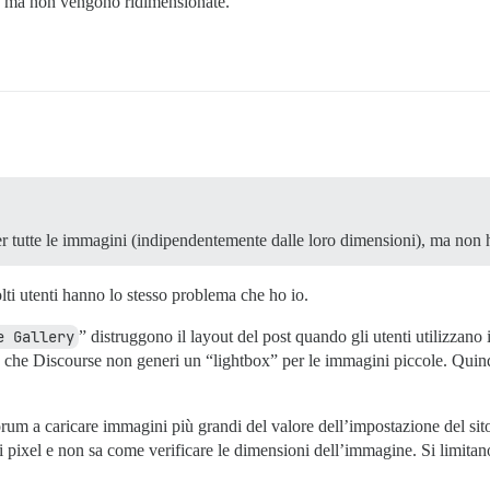
a, ma non vengono ridimensionate.
r tutte le immagini (indipendentemente dalle loro dimensioni), ma non h
olti utenti hanno lo stesso problema che ho io.
e Gallery
” distruggono il layout del post quando gli utenti utilizzano
che Discourse non generi un “lightbox” per le immagini piccole. Quindi
 forum a caricare immagini più grandi del valore dell’impostazione del 
ixel e non sa come verificare le dimensioni dell’immagine. Si limitano