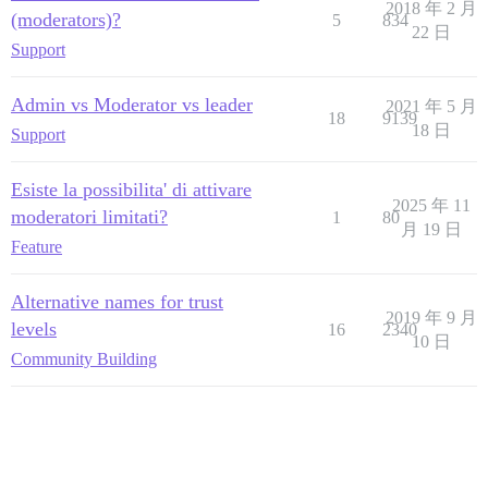
2018 年 2 月
(moderators)?
5
834
22 日
Support
Admin vs Moderator vs leader
2021 年 5 月
18
9139
18 日
Support
Esiste la possibilita' di attivare
2025 年 11
moderatori limitati?
1
80
月 19 日
Feature
Alternative names for trust
2019 年 9 月
levels
16
2340
10 日
Community Building