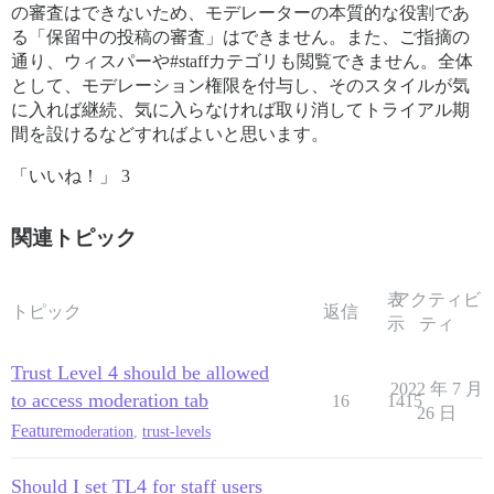
の審査はできないため、モデレーターの本質的な役割であ
る「保留中の投稿の審査」はできません。また、ご指摘の
通り、ウィスパーや#staffカテゴリも閲覧できません。全体
として、モデレーション権限を付与し、そのスタイルが気
に入れば継続、気に入らなければ取り消してトライアル期
間を設けるなどすればよいと思います。
「いいね！」 3
関連トピック
表
アクティビ
トピック
返信
示
ティ
Trust Level 4 should be allowed
2022 年 7 月
to access moderation tab
16
1415
26 日
Feature
moderation
,
trust-levels
Should I set TL4 for staff users