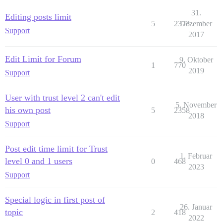
31.
Editing posts limit
5
2373
Dezember
Support
2017
Edit Limit for Forum
9. Oktober
1
770
2019
Support
User with trust level 2 can't edit
5. November
his own post
5
2358
2018
Support
Post edit time limit for Trust
1. Februar
level 0 and 1 users
0
468
2023
Support
Special logic in first post of
26. Januar
topic
2
418
2022