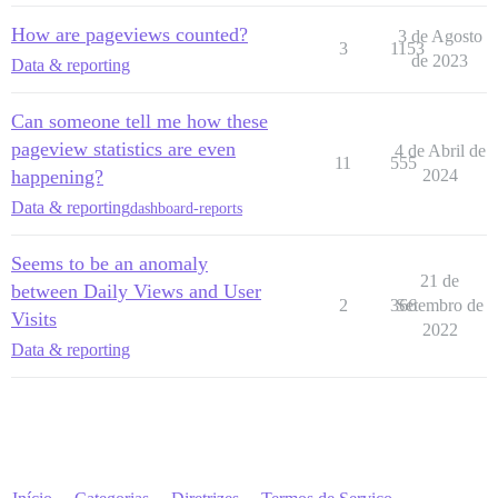
How are pageviews counted?
3 de Agosto
3
1153
de 2023
Data & reporting
Can someone tell me how these
pageview statistics are even
4 de Abril de
11
555
happening?
2024
Data & reporting
dashboard-reports
Seems to be an anomaly
21 de
between Daily Views and User
2
366
Setembro de
Visits
2022
Data & reporting