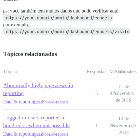
ps: você também tem muitos dados que pode verificar aqui:
https://your.domain/admin/dashboard/reports
por exemplo,
https://your.domain/admin/dashboard/reports/visits
Tópicos relacionados
Tópico
Respostas
Visualizações
Atividade
Abnormally high pageviews in
11 de
reporting
5
836
Novembro
de 2019
Data & reporting
dashboard-reports
Logged in users reported in
12 de
hundreds - when not possible
1
285
Fevereiro de
2024
Data & reporting
dashboard-reports