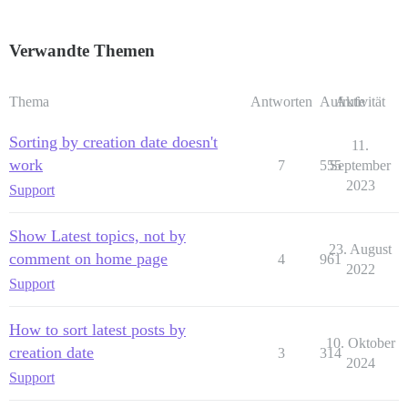
Verwandte Themen
Thema
Antworten
Aufrufe
Aktivität
Sorting by creation date doesn't
11.
work
7
555
September
2023
Support
Show Latest topics, not by
23. August
comment on home page
4
961
2022
Support
How to sort latest posts by
10. Oktober
creation date
3
314
2024
Support