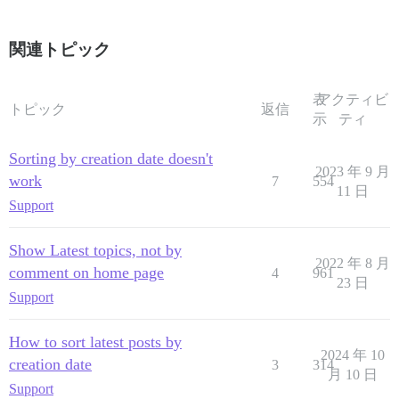
関連トピック
表
アクティビ
トピック
返信
示
ティ
Sorting by creation date doesn't
2023 年 9 月
work
7
554
11 日
Support
Show Latest topics, not by
2022 年 8 月
comment on home page
4
961
23 日
Support
How to sort latest posts by
2024 年 10
creation date
3
314
月 10 日
Support