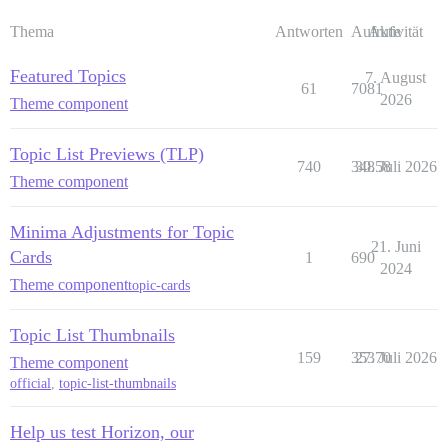
Thema
Antworten
Aufrufe
Aktivität
Featured Topics
7. August
61
7081
2026
Theme component
Topic List Previews (TLP)
740
34858
30. Juli 2026
Theme component
Minima Adjustments for Topic
21. Juni
Cards
1
690
2024
Theme component
topic-cards
Topic List Thumbnails
159
35370
27. Juli 2026
Theme component
official
,
topic-list-thumbnails
Help us test Horizon, our