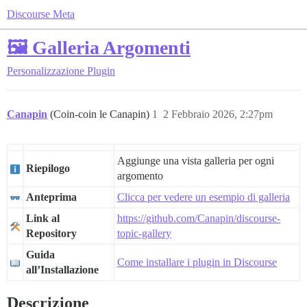
Discourse Meta
🖼️ Galleria Argomenti
Personalizzazione
Plugin
Canapin
(Coin-coin le Canapin)
1
2 Febbraio 2026, 2:27pm
Aggiunge una vista galleria per ogni
Riepilogo
argomento
Anteprima
Clicca per vedere un esempio di galleria
Link al
https://github.com/Canapin/discourse-
Repository
topic-gallery
Guida
Come installare i plugin in Discourse
all’Installazione
Descrizione