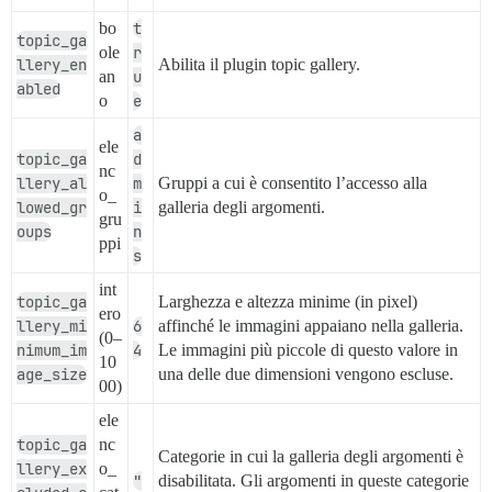
bo
t
topic_ga
ole
r
llery_en
Abilita il plugin topic gallery.
an
u
abled
o
e
a
ele
topic_ga
d
nc
llery_al
m
Gruppi a cui è consentito l’accesso alla
o_
lowed_gr
i
galleria degli argomenti.
gru
oups
n
ppi
s
int
topic_ga
Larghezza e altezza minime (in pixel)
ero
llery_mi
6
affinché le immagini appaiano nella galleria.
(0–
nimum_im
4
Le immagini più piccole di questo valore in
10
age_size
una delle due dimensioni vengono escluse.
00)
ele
topic_ga
nc
Categorie in cui la galleria degli argomenti è
llery_ex
o_
"
disabilitata. Gli argomenti in queste categorie