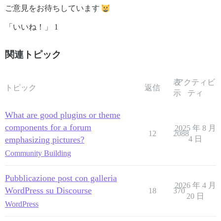
ご意見をお待ちしています
「いいね！」 1
関連トピック
表
アクティビ
トピック
返信
示
ティ
What are good plugins or theme
components for a forum
2025 年 8 月
12
2088
emphasizing pictures?
4 日
Community Building
Pubblicazione post con galleria
2026 年 4 月
WordPress su Discourse
18
370
20 日
WordPress