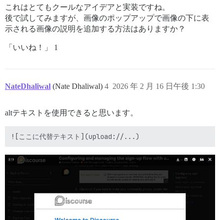
[`https://canapin.discourse.diy/gallery/share-your-pi
これはとてもクールなアイデアと実装ですね。
後で試してみますが、画像のポップアップで画像の下に表
公開されているJSONエンドポイントもあります。

[`https://canapin.discourse.diy/gallery/share-your-pi
示される画像の説明を追加する方法はありますか？
## セキュリティとクエリ

「いいね！」 1
- 機能へのアクセスは、許可されたグループおよび許可されたカテ
- ギャラリーは、ソーストピックへのアクセス権を持つユーザーに
NateDhaliwal
(Nate Dhaliwal)
4
2026 年 2 月 16 日午後 1:30
アップロードクエリには以下が含まれません。

- 投稿からの画像の順序は保持されます

altテキストを使用できると思います。
- ユーザーがアップロードした画像ではないもの

- カスタム絵文字、アバターなどの投稿への参照ではないもの

- 現在のユーザーがアクセス権のない投稿からのアップロード。つま
  - ウィスパー（現在のユーザーがウィスパーを見ることができな
  - 非表示の投稿

  - 削除された投稿

  - 無視しているユーザーの投稿

## ギャラリーの動作

- ホットリンクされた画像は表示されません。
