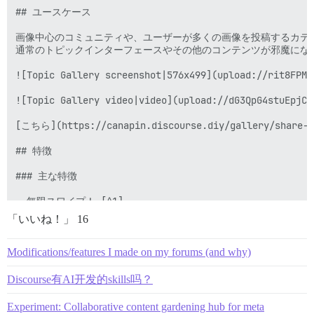
## ユースケース

画像中心のコミュニティや、ユーザーが多くの画像を投稿するカテゴ
通常のトピックインターフェースやその他のコンテンツが邪魔になる
![Topic Gallery screenshot|576x499](upload://rit8FPMH
![Topic Gallery video|video](upload://dG3QpG4stuEpjCE3
[こちら](https://canapin.discourse.diy/gall
## 特徴

### 主な特徴

- 無限スワイプ！ [^1]

「いいね！」 16
- ユーザーと日付のフィルター

- 指定された投稿からギャラリーを開始

- グループ固有のアクセス

Modifications/features I made on my forums (and why)
- カテゴリベースの除外

- 現在開いている画像の下にソース投稿へのリンクがあり、迷子に
Discourse有AI开发的skills吗？
  ![Gallery Topic source post link|277x40](upload://c
- マウスオーバーでグループ化された画像（同じ投稿に属するもの
Experiment: Collaborative content gardening hub for meta