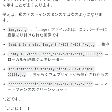
を示すことがよくあります。
例えば、私のテストインスタンスでは次のようになりま
す。
image.png
→ 「image」ファイル名は、コンポーザーに
直接貼り付けられた画像です
Gemini_Generated_Image_8h4wt58h4wt58h4w.jpg
→ 推測
ComfyUI-ExtraMD-Large_315126945425344_00000.jpg
→
ローカルAI画像ジェネレーター
the-tattooer-is-totally-right-v0-s2f8spm3l-
D5908.jpg
→ おそらくウェブサイトから保存されたもの
cropped-android-chrome-512x512-1-32x32.png
→ スマ
ートフォンのスクリーンショット
などです。
「いいね！」 1