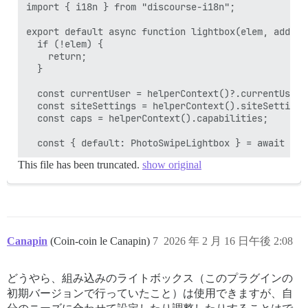
import { i18n } from "discourse-i18n";

export default async function lightbox(elem, additio
  if (!elem) {

    return;

  }

  const currentUser = helperContext()?.currentUser;

  const siteSettings = helperContext().siteSettings;
  const caps = helperContext().capabilities;

This file has been truncated.
show original
Canapin
(Coin-coin le Canapin)
7
2026 年 2 月 16 日午後 2:08
どうやら、組み込みのライトボックス（このプラグインの
初期バージョンで行っていたこと）は使用できますが、自