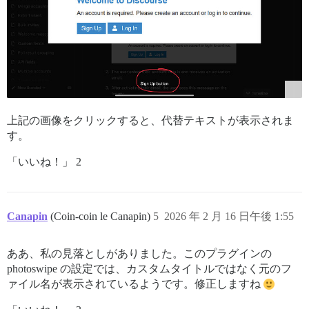
- 小さな画像は表示されません（最小解像度は設定で変更可能）。

- 重複する画像は一度だけ表示されます。

- 引用符内の画像は表示されます。

## 設定

|名前|タイプ|デフォルト|説明|

|-|-|-|-|

上記の画像をクリックすると、代替テキストが表示されま
|`topic_gallery_enabled`|boolean|`true`|トピ
す。
|`topic_gallery_allowed_groups`|group_list
|`topic_gallery_minimum_image_size`|int
「いいね！」 2
|`topic_gallery_excluded_categories`|c
|`topic_gallery_post_menu_button`|boolean|`t
Canapin
(Coin-coin le Canapin)
5
2026 年 2 月 16 日午後 1:55
ああ、私の見落としがありました。このプラグインの
photoswipe の設定では、カスタムタイトルではなく元のフ
ァイル名が表示されているようです。修正しますね