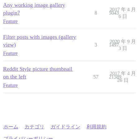
Any working image gallery
2017 年 4 月
plugin?
8
5043
6 日
Feature
Filter posts with images (gallery
2020 年 9 月
view)
3
1497
3 日
Feature
Reddit Style picture thumbnail
2017 年 4 月
on the left
57
21589
26 日
Feature
ホーム
カテゴリ
ガイドライン
利用規約
プライバシーポリシー