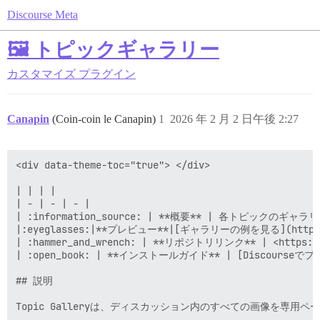
Discourse Meta
🖼️ トピックギャラリー
カスタマイズ
プラグイン
Canapin
(Coin-coin le Canapin)
1
2026 年 2 月 2 日午後 2:27
<div data-theme-toc="true"> </div>

| | | |

| - | - | - |

| :information_source: | **概要** | 各トピックのギャ
|:eyeglasses:|**プレビュー**|[ギャラリーの例を見る](https://can
| :hammer_and_wrench: | **リポジトリリンク** | <https://gi
| :open_book: | **インストールガイド** | [Discourseでプラグ
## 説明

Topic Galleryは、ディスカッション内のすべての画像を専用ペ