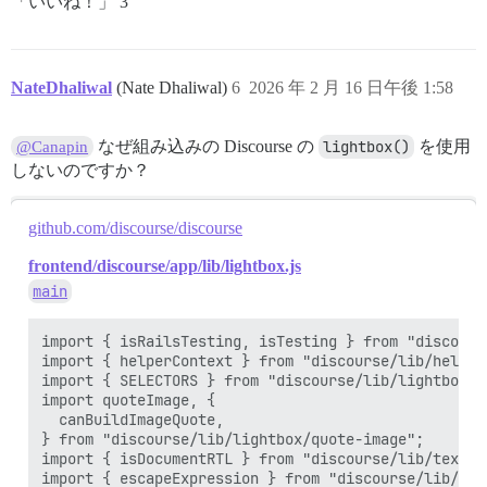
「いいね！」 3
NateDhaliwal
(Nate Dhaliwal)
6
2026 年 2 月 16 日午後 1:58
なぜ組み込みの Discourse の
lightbox()
を使用
@Canapin
しないのですか？
github.com/discourse/discourse
frontend/discourse/app/lib/lightbox.js
main
import { isRailsTesting, isTesting } from "discours
import { helperContext } from "discourse/lib/helpers
import { SELECTORS } from "discourse/lib/lightbox/co
import quoteImage, {

  canBuildImageQuote,

} from "discourse/lib/lightbox/quote-image";

import { isDocumentRTL } from "discourse/lib/text-di
import { escapeExpression } from "discourse/lib/util