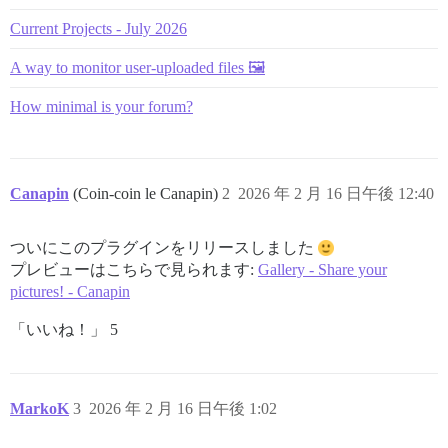
![Topic Gallery grouped pictures|520x500, 75%](upload
Current Projects - July 2026
[^1]: 最初のバッチの画像の最後に到達すると、次のバッチが自
A way to monitor user-uploaded files 🖼️
### トピックからギャラリーへのナビゲーション

How minimal is your forum?
トピックからギャラリーに移動するためのボタンがいくつかあります
- タイムラインの下:

![Topic Gallery timeline button|290x174](upload://fMi
Canapin
(Coin-coin le Canapin)
2
2026 年 2 月 16 日午後 12:40
- トピックの最後:

![Topic Gallery topic button|295x55](upload://yXwbgXD
ついにこのプラグインをリリースしました
- 各投稿上（設定で無効にできます）:

プレビューはこちらで見られます:
Gallery - Share your
![Topic Gallery post button|282x61](upload://wq9MHQ7i
:information_source: 投稿からギャラリーを開いた
pictures! - Canapin
![image|294x64](upload://o62q1RjF73UHwTb7JS5WSUFIDOC.p
「いいね！」 5
### ギャラリーURL

ギャラリーのURL構文は通常のトピックと同じですが、`/t/`が`/ga
MarkoK
3
2026 年 2 月 16 日午後 1:02
[`https://canapin.discourse.diy/t/share-your-pictures
:backhand_index_pointing_down: 
