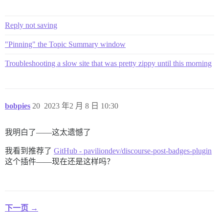
Reply not saving
"Pinning" the Topic Summary window
Troubleshooting a slow site that was pretty zippy until this morning
bobpies
20
2023 年2 月 8 日 10:30
我明白了——这太遗憾了
我看到推荐了
GitHub - paviliondev/discourse-post-badges-plugin
这个插件——现在还是这样吗？
下一页 →