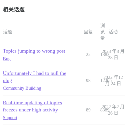
相关话题
浏
话题
回复
览
活动
量
Topics jumping to wrong post
2023 年8 月
22
1383
28 日
Bug
Unfortunately I had to pull the
2022 年12
plug
98
12265
月 24 日
Community Building
Real-time updating of topics
2022 年2 月
freezes under high activity
89
8389
26 日
Support