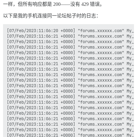
一样，但所有响应都是 200——没有 429 错误。
以下是我的手机连接同一论坛帖子时的日志：
[07/Feb/2023:11:06:20 +0000] "forums.xxxxxx.com" My_IP_Address "GET /t/16862/580.json HTTP/2.0" "Mozilla/5.0 (iPhone; CPU iPhone OS 16_2 like Mac OS X) AppleWebKit/605.1.15 (KHTML, like Gecko) CriOS/109.0.5414.112 Mobile/15E148 Safari/604.1" "topics/show" 200 12171 "https://forums.xxxxxx.com/t/new-members-say-hello/16862/466" 0.070 0.070 "-" "-" "-" "-" "-" "-" "-"
[07/Feb/2023:11:06:21 +0000] "forums.xxxxxx.com" My_IP_Address "GET /letter_avatar_proxy/v4/letter/h/b487fb/135.png HTTP/2.0" "Mozilla/5.0 (iPhone; CPU iPhone OS 16_2 like Mac OS X) AppleWebKit/605.1.15 (KHTML, like Gecko) CriOS/109.0.5414.112 Mobile/15E148 Safari/604.1" "user_avatars/show_proxy_letter" 200 944 "https://forums.xxxxxx.com/t/new-members-say-hello/16862/580" - 0.000 "-" "-" "-" "-" "-" "-" "-"
[07/Feb/2023:11:06:21 +0000] "forums.xxxxxx.com" My_IP_Address "GET /letter_avatar_proxy/v4/letter/d/ed655f/135.png HTTP/2.0" "Mozilla/5.0 (iPhone; CPU iPhone OS 16_2 like Mac OS X) AppleWebKit/605.1.15 (KHTML, like Gecko) CriOS/109.0.5414.112 Mobile/15E148 Safari/604.1" "user_avatars/show_proxy_letter" 200 1113 "https://forums.xxxxxx.com/t/new-members-say-hello/16862/580" - 0.000 "-" "-" "-" "-" "-" "-" "-"
[07/Feb/2023:11:06:21 +0000] "forums.xxxxxx.com" My_IP_Address "GET /letter_avatar_proxy/v4/letter/n/f17d59/135.png HTTP/2.0" "Mozilla/5.0 (iPhone; CPU iPhone OS 16_2 like Mac OS X) AppleWebKit/605.1.15 (KHTML, like Gecko) CriOS/109.0.5414.112 Mobile/15E148 S