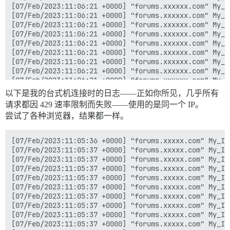
以下是我的台式机连接时的日志——正如你所见，几乎所有
请求都因 429 速率限制而失败——使用的是同一个 IP。
尝试了各种浏览器，结果都一样。
[07/Feb/2023:11:05:36 +0000] "forums.xxxxx.com" My_IP_Address "GET /t/16862/580.json HTTP/2.0" "Mozilla/5.0 (Macintosh; Intel Mac OS X 10_15_7) AppleWebKit/537.36 (KHTML, like Gecko) Chrome/108.0.0.0 Safari/537.36" "topics/show" 200 12965 "https://forums.xxxxx.com/t/new-members-say-hello/16862" 0.189 0.190 "bryan_spence" "-" "-" "-" "-" "-" "-"
[07/Feb/2023:11:05:37 +0000] "forums.xxxxx.com" My_IP_Address "GET /user-badges/xxx.json HTTP/2.0" "Mozilla/5.0 (Macintosh; Intel Mac OS X 10_15_7) AppleWebKit/537.36 (KHTML, like Gecko) Chrome/108.0.0.0 Safari/537.36" "-" 429 215 "https://forums.xxxxx.com/t/new-members-say-hello/16862/580" 0.003 0.004 "-" "-" "-" "-" "-" "-" "-"
[07/Feb/2023:11:05:37 +0000] "forums.xxxxx.com" My_IP_Address "GET /user-badges/xxx.json HTTP/2.0" "Mozilla/5.0 (Macintosh; Intel Mac OS X 10_15_7) AppleWebKit/537.36 (KHTML, like Gecko) Chrome/108.0.0.0 Safari/537.36" "-" 429 215 "https://forums.xxxxx.com/t/new-members-say-hello/16862/580" 0.001 0.001 "-" "-" "-" "-" "-" "-" "-"
[07/Feb/2023:11:05:37 +0000] "forums.xxxxx.com" My_IP_Address "GET /user-badges/xxx.json HTTP/2.0" "Mozilla/5.0 (Macintosh; Intel Mac OS X 10_15_7) AppleWebKit/537.36 (KHTML, like Gecko) Chrome/108.0.0.0 Safari/537.36" "-" 429 215 "https://forums.xxxxx.com/t/new-members-say-hello/16862/580" 0.003 0.003 "-" "-" "-" "-" "-" "-" "-"
[07/Feb/2023:11:05:37 +0000] "forums.xxxxx.com" My_IP_Address "GET /user-badges/xxx.json HTTP/2.0" "Mozilla/5.0 (Macintosh; Intel Mac OS X 10_15_7) AppleWebKit/537.36 (KHTML, like Gecko) Chrome/10