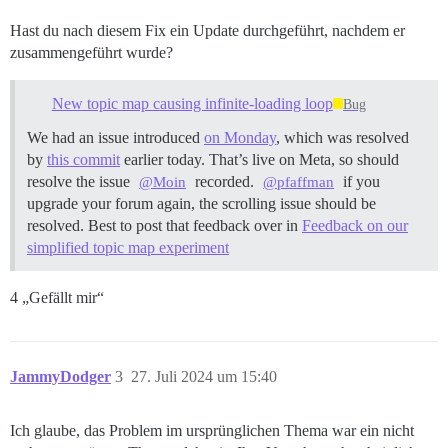
Hast du nach diesem Fix ein Update durchgeführt, nachdem er
zusammengeführt wurde?
New topic map causing infinite-loading loop
Bug
We had an issue introduced
on Monday
, which was resolved
by
this commit
earlier today. That’s live on Meta, so should
resolve the issue
recorded.
if you
@Moin
@pfaffman
upgrade your forum again, the scrolling issue should be
resolved. Best to post that feedback over in
Feedback on our
simplified topic map experiment
4 „Gefällt mir“
JammyDodger
3
27. Juli 2024 um 15:40
Ich glaube, das Problem im ursprünglichen Thema war ein nicht