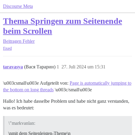
Discourse Meta
Thema Springen zum Seitenende
beim Scrollen
Beitragen
Fehler
fixed
taravasya
(Вася Тарарин)
1
27. Juli 2024 um 15:31
\u003csmall\u003e Aufgeteilt von:
Page is automatically jumping to
the bottom on long threads
\u003c/small\u003e
Hallo! Ich habe dasselbe Problem und habe nicht ganz verstanden,
was es bedeutet:
\"markvanlan:
\nmit dem Seitenleisten-Theme\n