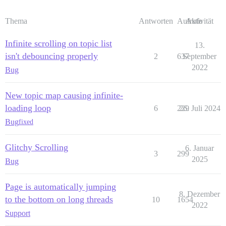
Thema
Antworten
Aufrufe
Aktivität
Infinite scrolling on topic list
13.
isn't debouncing properly
2
637
September
2022
Bug
New topic map causing infinite-
loading loop
6
229
26. Juli 2024
Bug
fixed
Glitchy Scrolling
6. Januar
3
299
2025
Bug
Page is automatically jumping
8. Dezember
to the bottom on long threads
10
1654
2022
Support