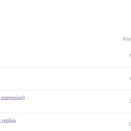
Risp
 regression)
 replies
3