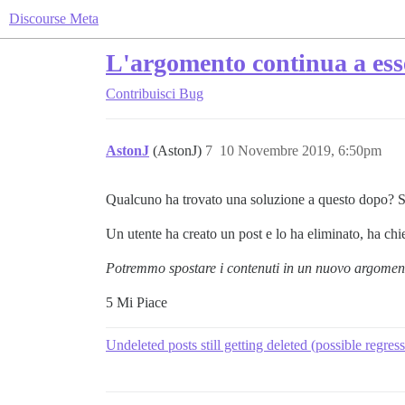
Discourse Meta
L'argomento continua a esse
Contribuisci
Bug
AstonJ
(AstonJ)
7
10 Novembre 2019, 6:50pm
Qualcuno ha trovato una soluzione a questo dopo? S
Un utente ha creato un post e lo ha eliminato, ha chie
Potremmo spostare i contenuti in un nuovo argoment
5 Mi Piace
Undeleted posts still getting deleted (possible regres