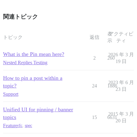
関連トピック
表
アクティビ
トピック
返信
示
ティ
What is the Pin mean here?
2026 年 3 月
2
260
19 日
Nested Replies Testing
How to pin a post within a
2023 年 6 月
topic?
24
1886
23 日
Support
Unified UI for pinning / banner
2015 年 3 月
topics
15
6631
20 日
Feature
rfc
,
spec