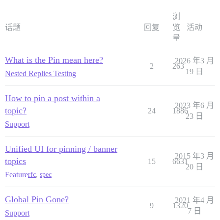
浏
话题
回复
览
活动
量
What is the Pin mean here?
2026 年3 月
2
263
19 日
Nested Replies Testing
How to pin a post within a
2023 年6 月
topic?
24
1886
23 日
Support
Unified UI for pinning / banner
2015 年3 月
topics
15
6631
20 日
Feature
rfc
,
spec
Global Pin Gone?
2021 年4 月
9
1320
7 日
Support